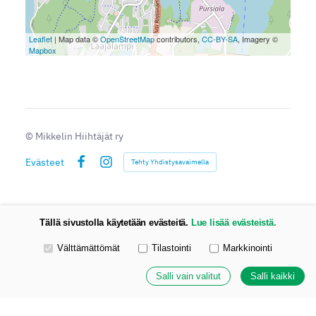
Leaflet
| Map data ©
OpenStreetMap
contributors,
CC-BY-SA
, Imagery ©
Mapbox
©
Mikkelin Hiihtäjät ry
Evästeet
Tehty Yhdistysavaimella
Facebook
Instagram
Tällä sivustolla käytetään evästeitä.
Lue lisää evästeistä.
Valitse käytettävät evästeet
Välttämättömät
Tilastointi
Markkinointi
Salli vain valitut
Salli kaikki